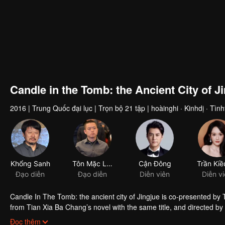
Candle in the Tomb: the Ancient City of J
2016
|
Trung Quốc đại lục
|
Trọn bộ 21 tập
|
hoàinghi · Kinhdị · Tìn
Candle In The Tomb: the ancient city of Jingjue is co-presented by
from Tian Xia Ba Chang’s novel with the same title, and directed 
Hou Hongli-ang and Fang fang. Jin Dong, Joe Chen and Zhao Da act t
Đọc thêm