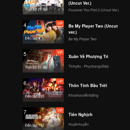
 border
(Uncut Ver.)
tly
Trọn bộ 25 tập
Fourever You Part 2 (Uncut Ver.)
 by the
 which is
VIP
4
Be My Player Two (Uncut
st cave,
ver.)
Đến tập 4
Be My Player Two
VIP
5
Xuân Về Phượng Trì
Tìnhyêu · Phụctrangcổđại
Trọn bộ 21 tập
VIP
6
Thôn Tính Bầu Trời
Khoahọcviễntưởng
Đến tập 235
VIP
7
Tiên Nghịch
Huyềnhuyễn
Đến tập 152