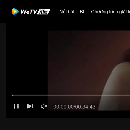
Nổi bật
BL
Chương trình giải tr