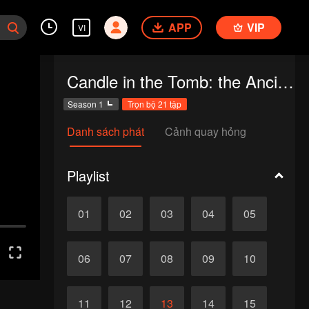
APP
VIP
VI
Candle in the Tomb: the Ancient City of Jingjue
Season 1
Trọn bộ 21 tập
Danh sách phát
Cảnh quay hỏng
Playlist
01
02
03
04
05
06
07
08
09
10
11
12
13
14
15