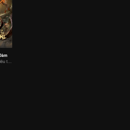
 Đàm
Tiêu Thuận Nghiêu thám hiểm tìm kho báu, phá lời nguyền máu