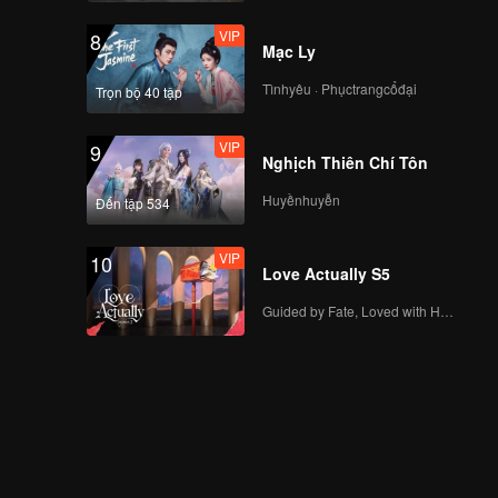
VIP
8
Mạc Ly
Tìnhyêu · Phụctrangcổđại
Trọn bộ 40 tập
VIP
9
Nghịch Thiên Chí Tôn
Huyềnhuyễn
Đến tập 534
VIP
10
Love Actually S5
Guided by Fate, Loved with Heart