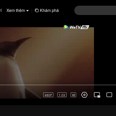
í
Xem thêm
|
Khám phá