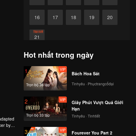
16
17
18
19
20
Tập cuối
21
Hot nhất trong ngày
VIP
1
Bách Hoa Sát
Tìnhyêu · Phụctrangcổđại
Trọn bộ 36 tập
VIP
2
Giây Phút Vượt Quá Giới
Hạn
Trọn bộ 33 tập
Tìnhyêu · Tìnhtiết
 adapted
cer by
VIP
3
ley Yang
Fourever You Part 2