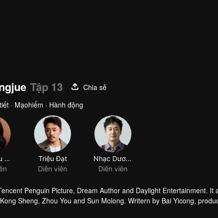
ingjue
Tập 13
Chia sẻ
htiết · Mạohiểm · Hành động
 Tencent Penguin Picture, Dream Author and Daylight Entertainment. It
by Kong Sheng, Zhou You and Sun Molong. Writern by Bai Yicong, produ
he leading role.The story is taling about that Hu Bayi goes with Shir