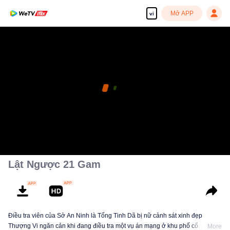
Mở APP
vi
Lật Ngược 21 Gam
Điều tra viên của Sở An Ninh là Tống Tinh Dã bị nữ cảnh sát xinh đẹp
Thượng Vi ngăn cản khi đang điều tra một vụ án mạng ở khu phố cổ. Anh
More