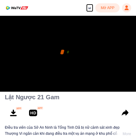
Mở APP
vi
Lật Ngược 21 Gam
Điều tra viên của Sở An Ninh là Tống Tinh Dã bị nữ cảnh sát xinh đẹp
Thượng Vi ngăn cản khi đang điều tra một vụ án mạng ở khu phố cổ. Anh
More