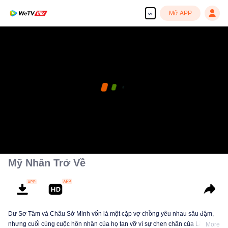
Mở APP
vi
Mỹ Nhân Trở Về
Dư Sơ Tâm và Châu Sở Minh vốn là một cặp vợ chồng yêu nhau sâu đậm,
nhưng cuối cùng cuộc hôn nhân của họ tan vỡ vì sự chen chân của Lâm
More