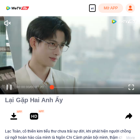
Mở APP
vi
♪Đêm nay quá yên tĩnh,
thiếu đi không khí lãng mạn♪
00:00:00
/
00:07:20
Lại Gặp Hai Anh Ấy
Lạc Toàn, cô thiên kim tiểu thư chưa trải sự đời, khi phát hiện người chồng
cứ ngỡ hoàn hảo của mình là Ngôn Chi Cảnh phản bội mình, thậm chí còn
More