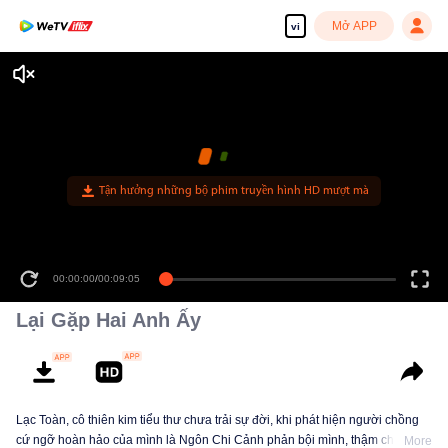
Mở APP
vi
Tận hưởng những bộ phim truyền hình HD mượt mà
00:00:00
/
00:09:05
Lại Gặp Hai Anh Ấy
Lạc Toàn, cô thiên kim tiểu thư chưa trải sự đời, khi phát hiện người chồng
cứ ngỡ hoàn hảo của mình là Ngôn Chi Cảnh phản bội mình, thậm chí còn
More