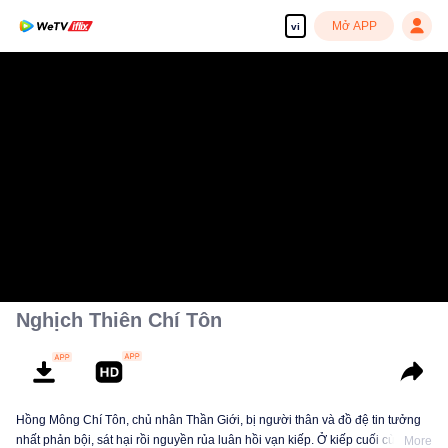
Mở APP
vi
Nghịch Thiên Chí Tôn
Hồng Mông Chí Tôn, chủ nhân Thần Giới, bị người thân và đồ đệ tin tưởng
nhất phản bội, sát hại rồi nguyền rủa luân hồi vạn kiếp. Ở kiếp cuối cùng,
More