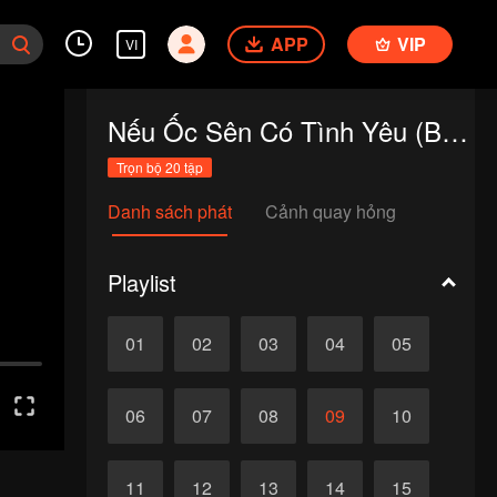
APP
VIP
VI
Nếu Ốc Sên Có Tình Yêu (Bản Thái)
Trọn bộ 20 tập
Danh sách phát
Cảnh quay hỏng
Playlist
01
02
03
04
05
06
07
08
09
10
11
12
13
14
15