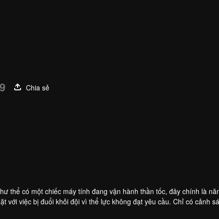
480P
1.0X
VI
9
Chia sẻ
 như thể có một chiếc máy tính đang vận hành thần tốc, đây chính là nă
t với việc bị đuổi khỏi đội vì thể lực không đạt yêu cầu. Chỉ có cảnh sá
trò. Prat là đội trưởng Đội điều tra án đặc biệt của Cục cảnh sát, là t
t lớn trong quan điểm phá án, nhưng sau khi cả hai bắt tay phá một loạ