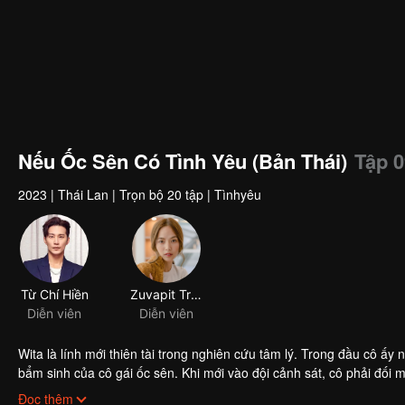
00:00:01
/
00:44:34
Nếu Ốc Sên Có Tình Yêu (Bản Thái)
Tập 0
2023
|
Thái Lan
|
Trọn bộ 20 tập
|
Tìnhyêu
Từ Chí Hiền
Zuvapit Traipornworakit
Diễn viên
Diễn viên
Wita là lính mới thiên tài trong nghiên cứu tâm lý. Trong đầu cô ấy
bẩm sinh của cô gái ốc sên. Khi mới vào đội cảnh sát, cô phải đối mặ
giúp được cô ấy. Vì thế Wita nghĩ mọi cách xin Prat nhận cô làm học 
Ban đầu Prat không hề có thiện cảm với Wita, hai người có khác biệ
Đọc thêm