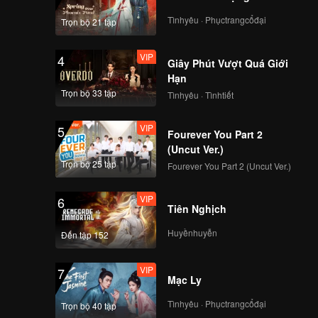
 loạt”
Tìnhyêu · Phụctrangcổđại
Trọn bộ 21 tập
uge mà
m.
VIP
4
Giây Phút Vượt Quá Giới
Hạn
Trọn bộ 33 tập
Tìnhyêu · Tìnhtiết
VIP
5
Fourever You Part 2
(Uncut Ver.)
Trọn bộ 25 tập
Fourever You Part 2 (Uncut Ver.)
VIP
6
Tiên Nghịch
Huyềnhuyễn
Đến tập 152
VIP
7
Mạc Ly
Tìnhyêu · Phụctrangcổđại
Trọn bộ 40 tập