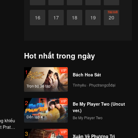
Tập cuối
16
17
18
19
20
Hot nhất trong ngày
VIP
1
Bách Hoa Sát
Tìnhyêu · Phụctrangcổđại
Trọn bộ 36 tập
VIP
2
Be My Player Two (Uncut
ver.)
Đến tập 4
Be My Player Two
ng khiếu
t Prat
VIP
3
hần thám
t vụ án,
Xuân Về Phượng Trì