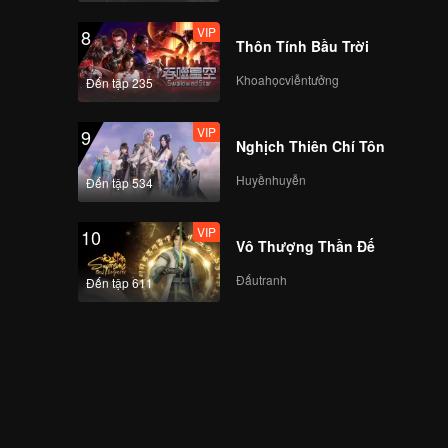
VIP
8
Thôn Tính Bầu Trời
Khoahọcviễntưởng
Đến tập 235
VIP
9
Nghịch Thiên Chí Tôn
Huyềnhuyễn
Đến tập 534
VIP
10
Vô Thượng Thần Đế
Đấutranh
Đến tập 611