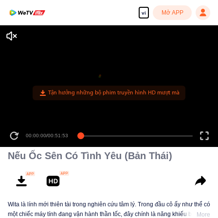
Mở APP
vi
Tận hưởng những bộ phim truyền hình HD mượt mà
00:00:00
/
00:51:53
Nếu Ốc Sên Có Tình Yêu (Bản Thái)
Wita là lính mới thiên tài trong nghiên cứu tâm lý. Trong đầu cô ấy như thể có
một chiếc máy tính đang vận hành thần tốc, đây chính là năng khiếu bẩm
More