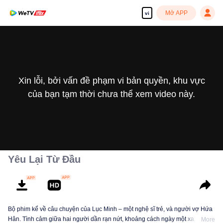
Mở APP
vi
Xin lỗi, bởi vấn đề phạm vi bản quyền, khu vực
của bạn tạm thời chưa thể xem video này.
Yêu Lại Từ Đầu
Bộ phim kể về câu chuyện của Lục Minh – một nghệ sĩ trẻ, và người vợ Hứa
Hân. Tình cảm giữa hai người dần rạn nứt, khoảng cách ngày một xa. Trong
More