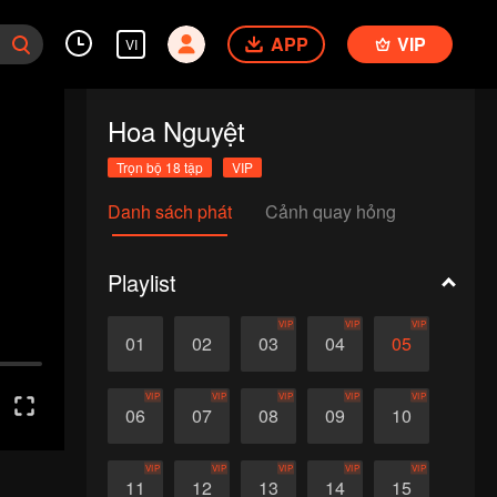
APP
VIP
VI
Hoa Nguyệt
Trọn bộ 18 tập
VIP
Danh sách phát
Cảnh quay hỏng
Playlist
VIP
VIP
VIP
01
02
03
04
05
VIP
VIP
VIP
VIP
VIP
06
07
08
09
10
VIP
VIP
VIP
VIP
VIP
11
12
13
14
15