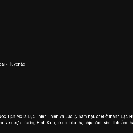
đại · Huyềnảo
ớc Tịch Mộ là Lục Thiên Thiên và Lục Ly hãm hại, chết ở thành Lạc N
 vệ được Trường Bình Kinh, từ đó thiên hạ chịu cảnh sinh linh lầm th
y nên đã dùng tuổi thọ của mình, lấy chuông Đông Hoàng làm vật kết 