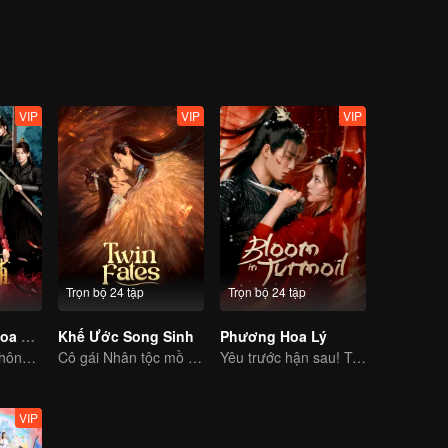
ớt chúng sinh của Nguyệt Thiên Tuyết và Hoa Tinh Minh đã gắn chặt v
VIP
VIP
VIP
Trọn bộ 24 tập
Trọn bộ 24 tập
Luyến Luyến Hoa Nhan Ngự Bổ
Khế Ước Song Sinh
Phương Hoa Lý
Chuyến xuyên không của cô gái theo đuổi bốn chàng đẹp trai
Cô gái Nhân tộc mồ côi hiến thân kết khế ước với thần thú.
Yêu trước hận sau! Tỷ muội cùng nhau báo thù
VIP