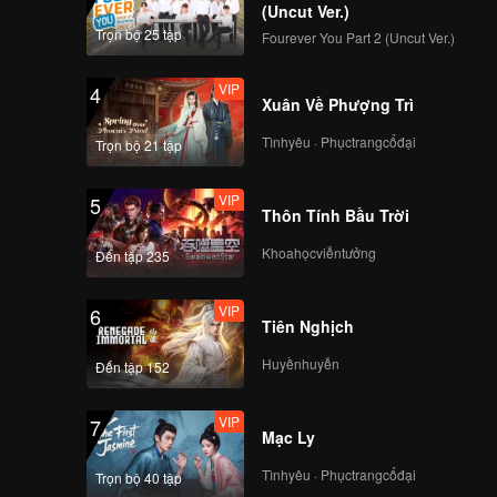
ới
(Uncut Ver.)
Trọn bộ 25 tập
Fourever You Part 2 (Uncut Ver.)
VIP
4
Xuân Về Phượng Trì
Tìnhyêu · Phụctrangcổđại
Trọn bộ 21 tập
VIP
5
Thôn Tính Bầu Trời
Khoahọcviễntưởng
Đến tập 235
VIP
6
Tiên Nghịch
Huyềnhuyễn
Đến tập 152
VIP
7
Mạc Ly
Tìnhyêu · Phụctrangcổđại
Trọn bộ 40 tập