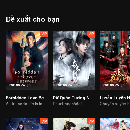
hai người trở về năm Thiên Nguyên thứ sáu. Từ đó, vận mệnh cứu v
nhau...
Đề xuất cho bạn
VIP
VIP
Trọn bộ 24 tập
Trọn bộ 24 tập
Trọn bộ 25 tập
Forbidden Love Between
Dữ Quân Tương Nhẫn
An Immortal Falls in Love With a Witch
Phụctrangcổđại
VIP
VIP