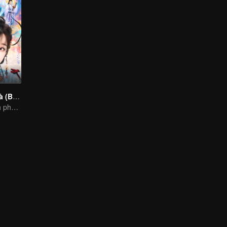
Vĩnh Dạ Tinh Hà (Bản Tiếng Anh)
Chiến lược chinh phục kẻ nham hiểm, tâm lý bất ổn của thiếu nữ tinh nghịch