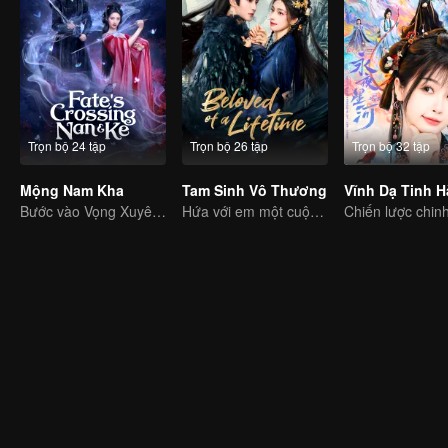
Trọn bộ 24 tập
Trọn bộ 26 tập
Trọn bộ 32 tập
Mộng Nam Kha
Tam Sinh Vô Thương
Bước vào Vọng Xuyên,tặng người giấc mơ
Hứa với em một cuộc đời và cho anh ba cuộc đời