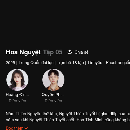
Hoa Nguyệt
Tập 05
Chia sẻ
2025
|
Trung Quốc đại lục
|
Trọn bộ 18 tập
|
Tìnhyêu · Phụctrangcổ
Hoàng Đình Đình
Quyền Phái Luân
Diễn viên
Diễn viên
Năm Thiên Nguyên thứ tám, Nguyệt Thiên Tuyết bị gián điệp của nư
năm sau khi Nguyệt Thiên Tuyết chết, Hoa Tinh Minh cũng không bảo
Cát Nhân Phong không đành lòng nhìn chúng sinh chịu kiếp nạn nà
Đọc thêm