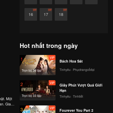
VIP
VIP
VIP
16
17
18
Hot nhất trong ngày
VIP
1
Bách Hoa Sát
Tìnhyêu · Phụctrangcổđại
Trọn bộ 36 tập
VIP
2
Giây Phút Vượt Quá Giới
Hạn
Trọn bộ 33 tập
Tìnhyêu · Tìnhtiết
hật. Một
an. Gia
VIP
3
nối đưa
Fourever You Part 2