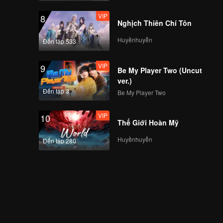
VIP
8
Nghịch Thiên Chí Tôn
Huyềnhuyễn
Đến tập 533
VIP
9
Be My Player Two (Uncut
ver.)
Đến tập 3
Be My Player Two
VIP
10
Thế Giới Hoàn Mỹ
Huyềnhuyễn
Đến tập 280