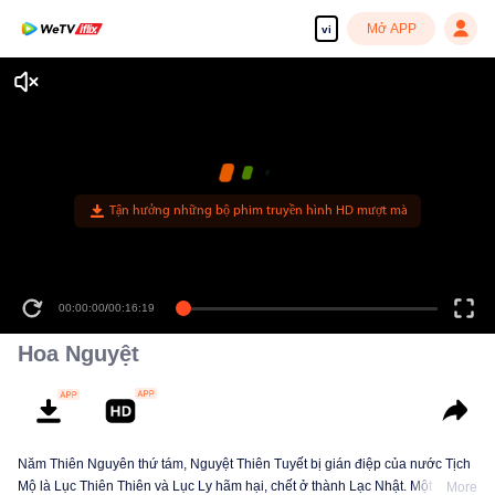
Mở APP
vi
Tận hưởng những bộ phim truyền hình HD mượt mà
00:00:00
/
00:16:19
Hoa Nguyệt
Năm Thiên Nguyên thứ tám, Nguyệt Thiên Tuyết bị gián điệp của nước Tịch
Mộ là Lục Thiên Thiên và Lục Ly hãm hại, chết ở thành Lạc Nhật. Một năm
More