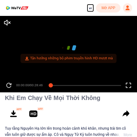
Mở APP
vi
Tận hưởng những bộ phim truyền hình HD mượt mà
00:00:00
/
00:28:46
Khi Em Chạy Về Mọi Thời Không
Tuy rằng Nguyên Hạ lớn lên trong hoàn cảnh khó khăn, nhưng trái tim cô
vẫn luôn giữ được sự ấm áp. Cô và Ngụy Tử Kỳ luôn hướng về nhau, bù
More