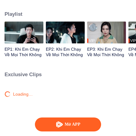
đắp cho nhau. Vượt qua không gian thời gian, giữa vô vàn vũ trụ song song,
họ không ngừng cứu lấy đối phương và dành tình cảm sâu đậm cho nhau.
Playlist
VIP
VIP
EP1: Khi Em Chạy
EP2: Khi Em Chạy
EP3: Khi Em Chạy
EP4
Về Mọi Thời Không
Về Mọi Thời Không
Về Mọi Thời Không
Về 
Exclusive Clips
Loading…
Mở APP