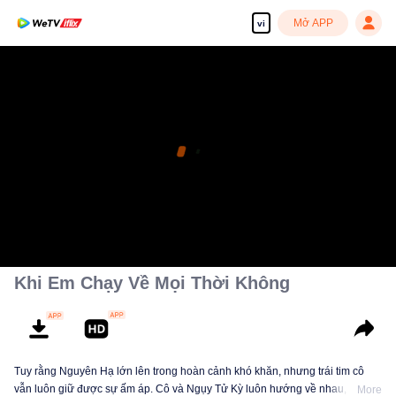
Mở APP
vi
Khi Em Chạy Về Mọi Thời Không
Tuy rằng Nguyên Hạ lớn lên trong hoàn cảnh khó khăn, nhưng trái tim cô
vẫn luôn giữ được sự ấm áp. Cô và Ngụy Tử Kỳ luôn hướng về nhau, bù
More