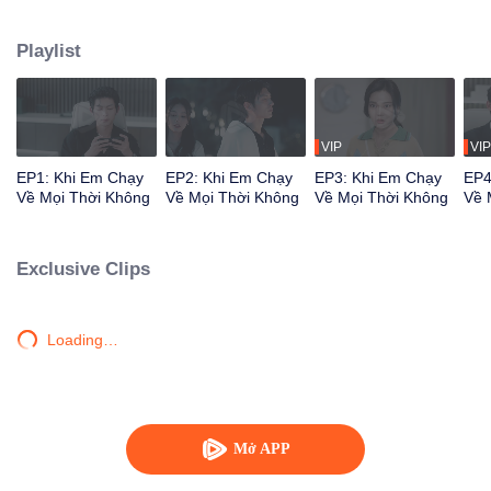
đắp cho nhau. Vượt qua không gian thời gian, giữa vô vàn vũ trụ song song,
họ không ngừng cứu lấy đối phương và dành tình cảm sâu đậm cho nhau.
Playlist
VIP
VIP
EP1: Khi Em Chạy
EP2: Khi Em Chạy
EP3: Khi Em Chạy
EP4
Về Mọi Thời Không
Về Mọi Thời Không
Về Mọi Thời Không
Về 
Exclusive Clips
Loading…
Mở APP