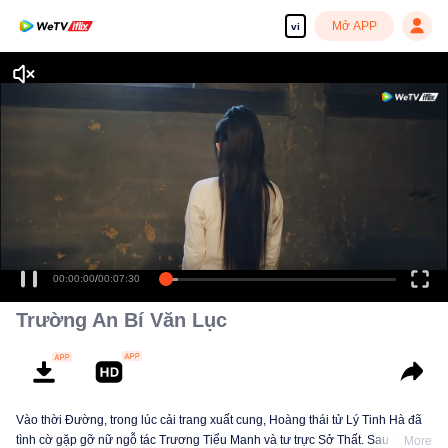
Mở APP
vi
00:00:00
/
00:07:30
Trường An Bí Văn Lục
Vào thời Đường, trong lúc cải trang xuất cung, Hoàng thái tử Lý Tinh Hà đã
tình cờ gặp gỡ nữ ngỗ tác Trương Tiểu Manh và tư trực Sở Thất. Sau khi ba
More