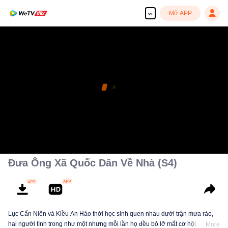
Mở APP
vi
Đưa Ông Xã Quốc Dân Về Nhà (S4)
Lục Cẩn Niên và Kiều An Hảo thời học sinh quen nhau dưới trận mưa rào,
hai người tình trong như một nhưng mỗi lần họ đều bỏ lỡ mất cơ hội. Tám
More