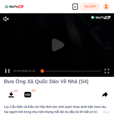
Mở APP
vi
Tận hưởng những bộ phim truyền hình HD mượt mà
00:00:00
/
00:11:44
Đưa Ông Xã Quốc Dân Về Nhà (S4)
Lục Cẩn Niên và Kiều An Hảo thời học sinh quen nhau dưới trận mưa rào,
hai người tình trong như một nhưng mỗi lần họ đều bỏ lỡ mất cơ hội. Tám
More