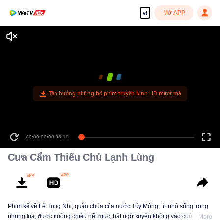
Mở APP
vi
Tận hưởng những bộ phim truyền hình HD mượt mà
00:00:00
/
00:36:10
Cưa Cẩm Thiếu Chủ Lạnh Lùng
Phim kể về Lê Tụng Nhi, quận chúa của nước Túy Mộng, từ nhỏ sống trong
nhung lụa, được nuông chiều hết mực, bất ngờ xuyên không vào cuốn tiểu
More