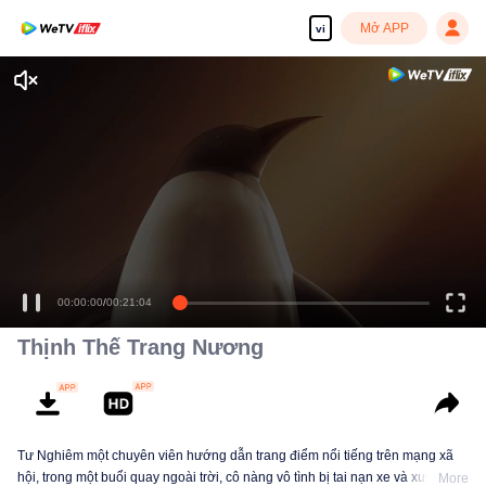
Mở APP
vi
Tận hưởng những bộ phim truyền hình HD mượt mà
00:00:00
/
00:21:04
Thịnh Thế Trang Nương
Tư Nghiêm một chuyên viên hướng dẫn trang điểm nổi tiếng trên mạng xã
hội, trong một buổi quay ngoài trời, cô nàng vô tình bị tai nạn xe và xuyên
More