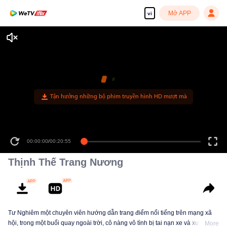
Mở APP
vi
Tận hưởng những bộ phim truyền hình HD mượt mà
00:00:00
/
00:20:55
Thịnh Thế Trang Nương
Tư Nghiêm một chuyên viên hướng dẫn trang điểm nổi tiếng trên mạng xã
hội, trong một buổi quay ngoài trời, cô nàng vô tình bị tai nạn xe và xuyên
More