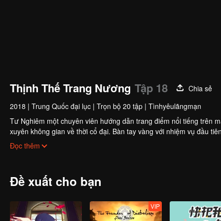
Thịnh Thế Trang Nương
Tập 18
Chia sẻ
2018
|
Trung Quốc đại lục
|
Trọn bộ 20 tập
|
Tìnhyêulãngmạn
Tư Nghiêm một chuyên viên hướng dẫn trang điểm nổi tiếng trên mạng
xuyên không gian về thời cổ đại. Bàn tay vàng với nhiệm vụ đầu tiên là nhập cung làm nữ quan trang điểm cho các phi tần. Mỗi ngày điều bị kéo
vào cuộc tranh sủng của quý phi và hoàng hậu, cuộc sống của Tư N
Đọc thêm
Đề xuất cho bạn
VIP