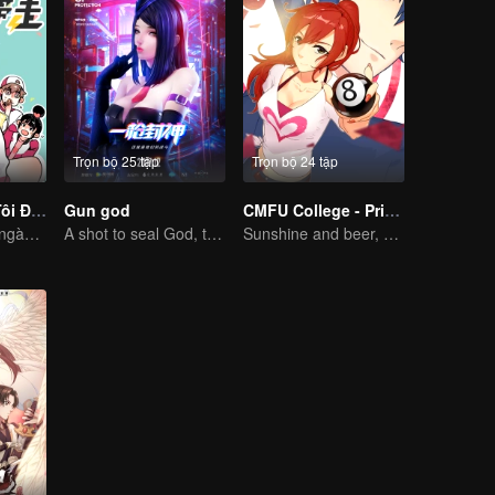
Trọn bộ 25 tập
Trọn bộ 24 tập
Mau Đưa Anh Tôi Đi Giùm Cái
Gun god
CMFU College - Prince Touch Ball
Chuyện thường ngày cười ôm bụng của hai anh em
A shot to seal God, this is our battle!
Sunshine and beer, great!