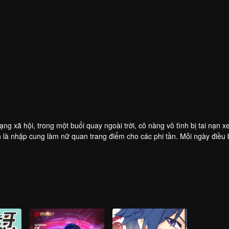
 xã hội, trong một buổi quay ngoài trời, cô nàng vô tình bị tai nạn x
ghiên rồi sẽ ra sao?