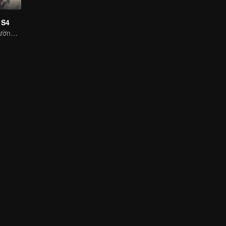
 S4
Vận mệnh vô thường, nghịch thiên cải mệnh