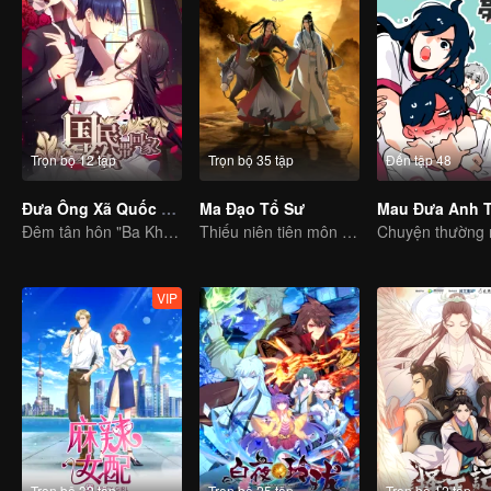
Trọn bộ 12 tập
Trọn bộ 35 tập
Đến tập 48
Đưa Ông Xã Quốc Dân Về Nhà (S1)
Ma Đạo Tổ Sư
Đêm tân hôn "Ba Không"
Thiếu niên tiên môn trừ hại xua đuổi ta ma cho người dân
VIP
Trọn bộ 32 tập
Trọn bộ 25 tập
Trọn bộ 12 tập