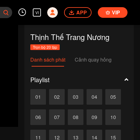
APP
VIP
VI
Thịnh Thế Trang Nương
Trọn bộ 20 tập
Danh sách phát
Cảnh quay hỏng
Playlist
01
02
03
04
05
06
07
08
09
10
11
12
13
14
15