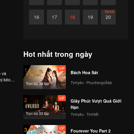
Tập cuối
16
17
18
19
20
Hot nhất trong ngày
VIP
1
Bách Hoa Sát
e và
Tìnhyêu · Phụctrangcổđại
Trọn bộ 36 tập
VIP
2
Giây Phút Vượt Quá Giới
Hạn
Trọn bộ 33 tập
Tìnhyêu · Tìnhtiết
VIP
3
Fourever You Part 2