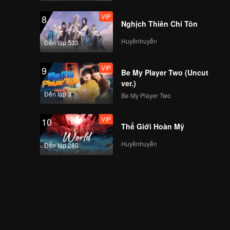
VIP
8
Nghịch Thiên Chí Tôn
Huyềnhuyễn
Đến tập 533
VIP
9
Be My Player Two (Uncut
ver.)
Đến tập 3
Be My Player Two
VIP
10
Thế Giới Hoàn Mỹ
Huyềnhuyễn
Đến tập 280