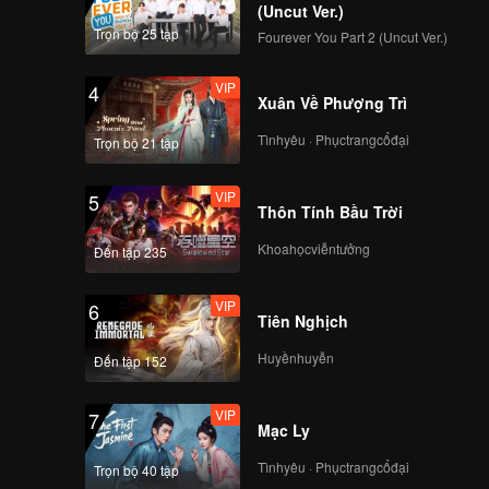
(Uncut Ver.)
Trọn bộ 25 tập
Fourever You Part 2 (Uncut Ver.)
VIP
4
Xuân Về Phượng Trì
Tìnhyêu · Phụctrangcổđại
Trọn bộ 21 tập
VIP
5
Thôn Tính Bầu Trời
Khoahọcviễntưởng
Đến tập 235
VIP
6
Tiên Nghịch
Huyềnhuyễn
Đến tập 152
VIP
7
Mạc Ly
Tìnhyêu · Phụctrangcổđại
Trọn bộ 40 tập