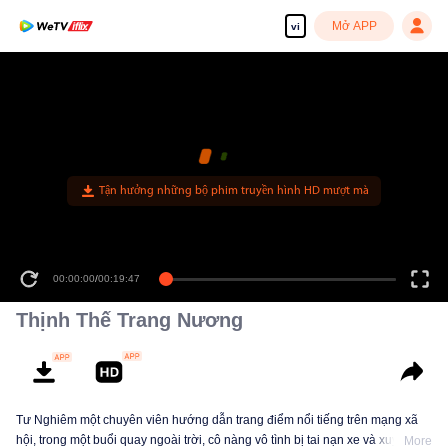
Mở APP
vi
Tận hưởng những bộ phim truyền hình HD mượt mà
00:00:00
/
00:19:47
Thịnh Thế Trang Nương
Tư Nghiêm một chuyên viên hướng dẫn trang điểm nổi tiếng trên mạng xã
hội, trong một buổi quay ngoài trời, cô nàng vô tình bị tai nạn xe và xuyên
More