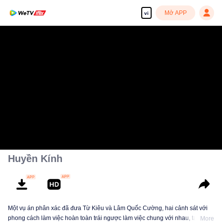
Mở APP
vi
Huyền Kính
Một vụ án phân xác đã đưa Từ Kiêu và Lâm Quốc Cường, hai cảnh sát với
phong cách làm việc hoàn toàn trái ngược làm việc chung với nhau, tạo
More