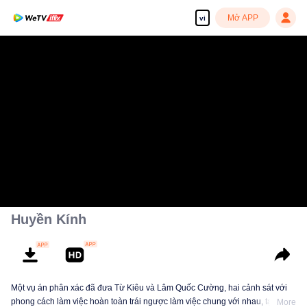
Mở APP
vi
Huyền Kính
Một vụ án phân xác đã đưa Từ Kiêu và Lâm Quốc Cường, hai cảnh sát với
phong cách làm việc hoàn toàn trái ngược làm việc chung với nhau, tạo
More