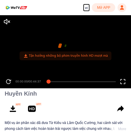
Mở APP
vi
Tận hưởng những bộ phim truyền hình HD mượt mà
00:00:00
/
00:44:37
Huyền Kính
Một vụ án phân xác đã đưa Từ Kiêu và Lâm Quốc Cường, hai cảnh sát với
phong cách làm việc hoàn toàn trái ngược làm việc chung với nhau, tạo
More