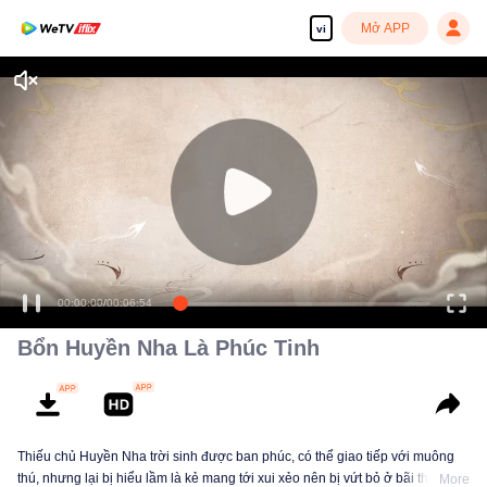
Mở APP
vi
00:00:00
/
00:06:54
Bổn Huyền Nha Là Phúc Tinh
Thiếu chủ Huyền Nha trời sinh được ban phúc, có thể giao tiếp với muông
thú, nhưng lại bị hiểu lầm là kẻ mang tới xui xẻo nên bị vứt bỏ ở bãi tha ma.
More