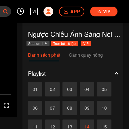
APP
VIP
VI
Ngược Chiều Ánh Sáng Nói Lời Yêu Em
Season 1
Trọn bộ 16 tập
VIP
Danh sách phát
Cảnh quay hỏng
Playlist
01
02
03
04
05
06
07
08
09
10
11
12
13
14
15