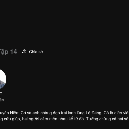
Tập 14
Chia sẻ
yễn Niệm Cơ và anh chàng đẹp trai lạnh lùng Lệ Đằng. Cô là diễn viê
Đằng cứu giúp, hai người cảm mến nhau kể từ đó. Tưởng chừng cả hai sẽ
n đành chia xa nhau, 5 năm sau hai người hóa giải hết những hiểu l