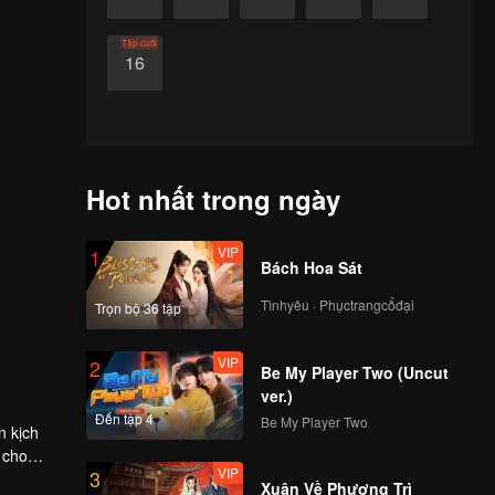
Tập cuối
16
Hot nhất trong ngày
VIP
1
Bách Hoa Sát
Tìnhyêu · Phụctrangcổđại
Trọn bộ 36 tập
VIP
2
Be My Player Two (Uncut
ver.)
Đến tập 4
Be My Player Two
n kịch
 cho
VIP
3
ầm sau
Xuân Về Phượng Trì