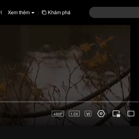
í
Xem thêm
|
Khám phá