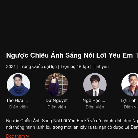
Ngược Chiều Ánh Sáng Nói Lời Yêu Em
2021
|
Trung Quốc đại lục
|
Trọn bộ 16 tập
|
Tìnhyêu
Ngược Chiều Ánh Sáng Nói Lời Yêu Em kể về nữ chính xinh đẹp Ngu
nói thông minh lanh lợi, trong một lần xảy ra tai nạn cô được Lệ 
nhau cơ hội để được mở lòng nhưng do không cùng quỹ đạo sống nê
Đọc thêm