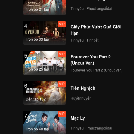
âm mưu
Tìnhyêu · Phụctrangcổđại
Trọn bộ 21 tập
VIP
4
Giây Phút Vượt Quá Giới
Hạn
Trọn bộ 33 tập
Tìnhyêu · Tìnhtiết
VIP
5
Fourever You Part 2
(Uncut Ver.)
Trọn bộ 25 tập
Fourever You Part 2 (Uncut Ver.)
VIP
6
Tiên Nghịch
Huyềnhuyễn
Đến tập 152
VIP
7
Mạc Ly
Tìnhyêu · Phụctrangcổđại
Trọn bộ 40 tập