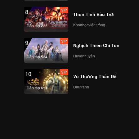
VIP
8
Thôn Tính Bầu Trời
Khoahọcviễntưởng
Đến tập 235
VIP
9
Nghịch Thiên Chí Tôn
Huyềnhuyễn
Đến tập 534
VIP
10
Vô Thượng Thần Đế
Đấutranh
Đến tập 611