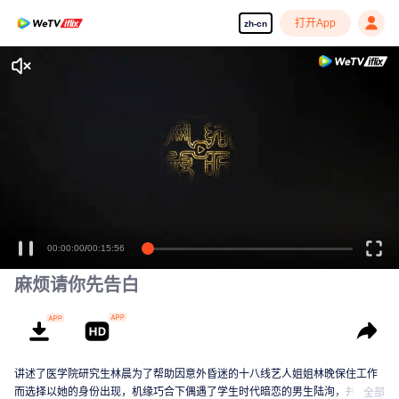
打开App
zh-cn
00:00:00
/
00:15:56
麻烦请你先告白
讲述了医学院研究生林晨为了帮助因意外昏迷的十八线艺人姐姐林晚保住工作
而选择以她的身份出现，机缘巧合下偶遇了学生时代暗恋的男生陆洵，并与之
全部