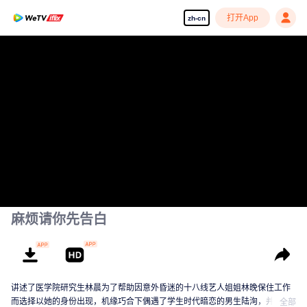
打开App
zh-cn
麻烦请你先告白
讲述了医学院研究生林晨为了帮助因意外昏迷的十八线艺人姐姐林晚保住工作
而选择以她的身份出现，机缘巧合下偶遇了学生时代暗恋的男生陆洵，并与之
全部