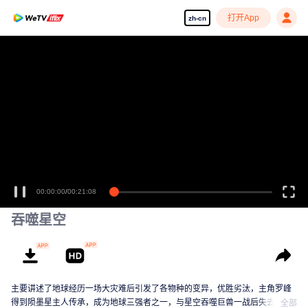
打开App
zh-cn
享受流畅高清剧集
00:00:00
/
00:21:08
吞噬星空
主要讲述了地球经历一场大灾难后引发了各物种的变异，优胜劣汰，主角罗峰
得到陨墨星主人传承，成为地球三强者之一，与星空吞噬巨兽一战后失去肉
全部