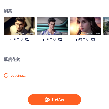
身，夺舍成为星空吞噬兽，在体内世界育出人类分身，之后迈出地球，走向宇
宙。
剧集
吞噬星空_01
吞噬星空_02
吞噬星空_03
幕后花絮
Loading…
打开App