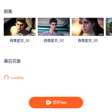
身，夺舍成为星空吞噬兽，在体内世界育出人类分身，之后迈出地球，走向宇
宙。
剧集
吞噬星空_01
吞噬星空_02
吞噬星空_03
幕后花絮
Loading…
打开App