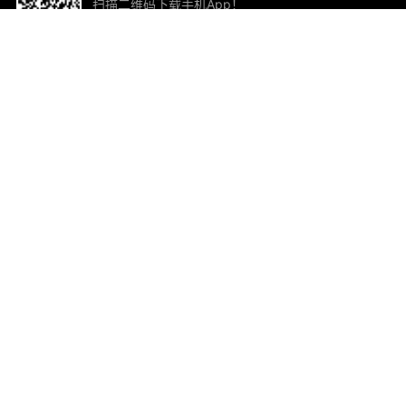
扫描二维码下载手机App！
帮助与反馈
关
意见反馈
加
联
电子
ted.