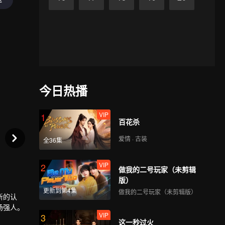
今日热播
VIP
1
百花杀
爱情 · 古装
全36集
VIP
2
做我的二号玩家（未剪辑
版）
更新到第4集
做我的二号玩家（未剪辑版）
新的认
场强人。
VIP
3
这一秒过火