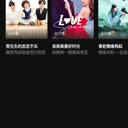
全24集
全31集
全30集
贺先生的恋恋不忘
良辰美景好时光
青蛇情缘再起
魏哲鸣胡意旋签约热恋
徐璐林一甜蜜姐弟恋
情缘何起 一念成