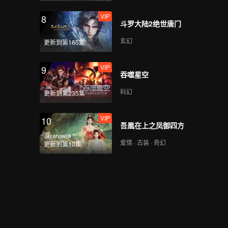
VIP
8
斗罗大陆2绝世唐门
玄幻
更新到第165集
VIP
9
吞噬星空
科幻
更新到第235集
VIP
10
吾凰在上之凤御四方
爱情 · 古装 · 奇幻
更新到第10集