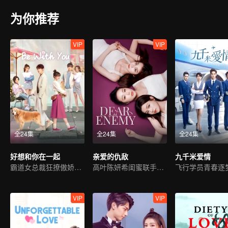
为你推荐
VIP
VIP
全24集
全24集
全24集
好想和你在一起
亲爱的仇敌
九千米爱情
霸道女总裁狂撩傲娇少爷
高叶陈妍希闺蜜联手复仇
飞行学员青春逐
VIP
VIP