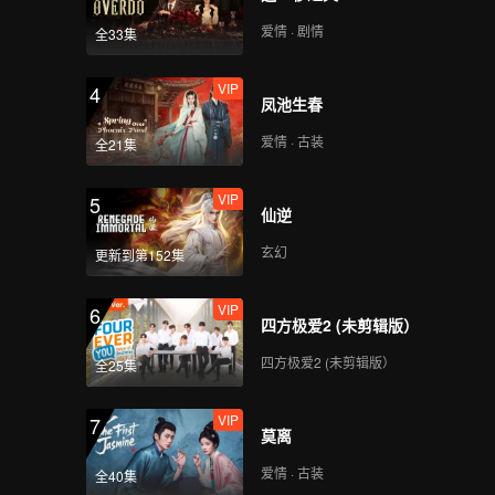
爱情 · 剧情
全33集
VIP
4
凤池生春
爱情 · 古装
全21集
VIP
5
仙逆
玄幻
更新到第152集
VIP
6
四方极爱2 (未剪辑版）
四方极爱2 (未剪辑版）
全25集
VIP
7
莫离
爱情 · 古装
全40集