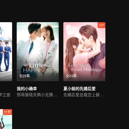
VIP
全28集
全24集
我的小确幸
夏小姐的先婚后爱
梦之旅
邢菲唐晓天两小无猜甜恋
先婚后爱总裁恋上替嫁女
付费