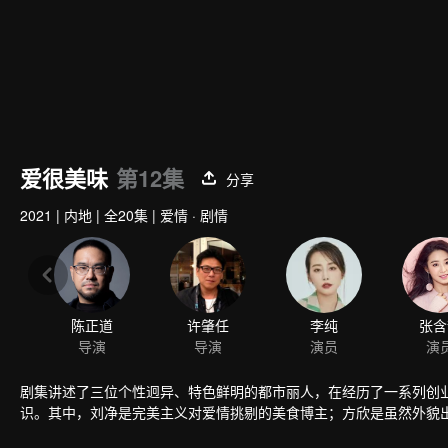
爱很美味
第12集
分享
2021
|
内地
|
全20集
|
爱情 · 剧情
陈正道
许肇任
李纯
张含
导演
导演
演员
演
剧集讲述了三位个性迥异、特色鲜明的都市丽人，在经历了一系列创
识。其中，刘净是完美主义对爱情挑剔的美食博主；方欣是虽然外貌