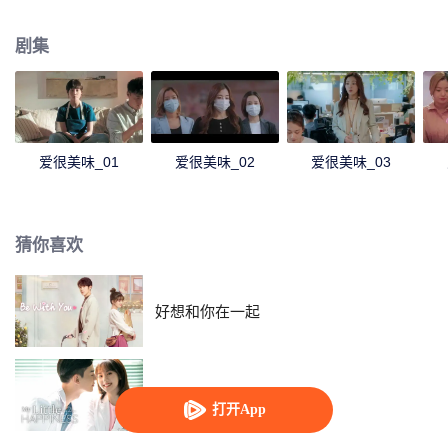
其中，刘净是完美主义对爱情挑剔的美食博主；方欣是虽然外貌出众却为情苦
恼的离异主播；夏梦是因为能力出色而让男友倍感压力的职场强人。
剧集
爱很美味_01
爱很美味_02
爱很美味_03
猜你喜欢
好想和你在一起
我的小确幸
打开App