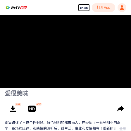
打开App
zh-cn
爱很美味
剧集讲述了三位个性迥异、特色鲜明的都市丽人，在经历了一系列创业的艰
辛，职场的压迫，和感情的波折后，对生活、事业和爱情都有了重新的认识。
全部