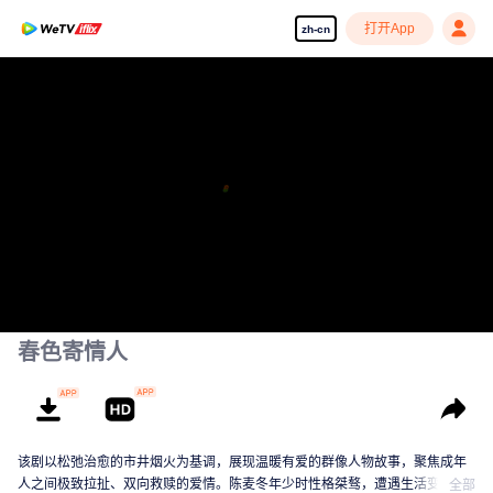
打开App
zh-cn
春色寄情人
该剧以松弛治愈的市井烟火为基调，展现温暖有爱的群像人物故事，聚焦成年
人之间极致拉扯、双向救赎的爱情。陈麦冬年少时性格桀骜，遭遇生活变故后
全部