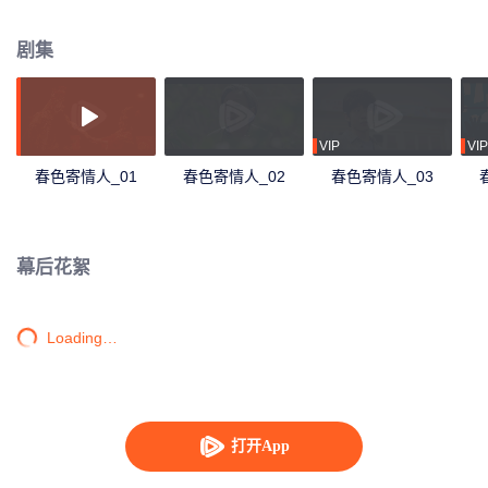
选择成为一名遗体整容师。庄洁因车祸致残，为了追逐更好的自己，孤身在外
打拼成为大城市之中的职场精英。一个是性格桀骜但身心孤独的遗体整容师，
剧集
一个是身体缺陷但勇敢耀眼的医疗销售，在不断拉扯中逐渐互相理解与尊重，
以爱治愈彼此的“不完美”。
VIP
VIP
春色寄情人_01
春色寄情人_02
春色寄情人_03
幕后花絮
Loading…
打开App