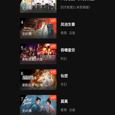
四方极爱2 (未剪辑版）
全25集
VIP
4
凤池生春
爱情 · 古装
全21集
VIP
5
吞噬星空
科幻
更新到第235集
VIP
6
仙逆
玄幻
更新到第152集
VIP
7
莫离
爱情 · 古装
全40集