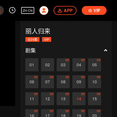
APP
VIP
ZH-CN
丽人归来
全24集
VIP
剧集
VIP
VIP
VIP
01
02
03
04
05
VIP
VIP
VIP
VIP
VIP
06
07
08
09
10
VIP
VIP
VIP
VIP
VIP
11
12
13
14
15
VIP
VIP
VIP
VIP
VIP
16
17
18
19
20