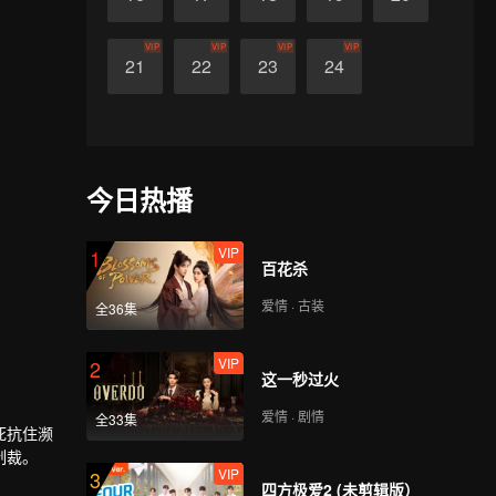
VIP
VIP
VIP
VIP
21
22
23
24
今日热播
VIP
1
百花杀
爱情 · 古装
全36集
VIP
2
这一秒过火
爱情 · 剧情
全33集
死抗住濒
制裁。
VIP
3
四方极爱2 (未剪辑版）