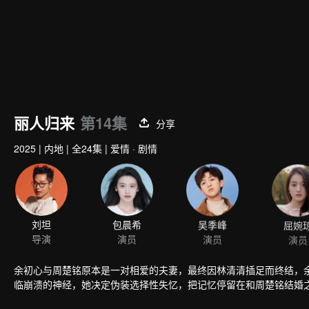
丽人归来
第14集
分享
2025
|
内地
|
全24集
|
爱情 · 剧情
刘坦
包晨希
吴季峰
屈婉
导演
演员
演员
演员
余初心与周楚铭原本是一对相爱的夫妻，最终因林清清插足而终结，
临崩溃的神经，她决定伪装选择性失忆，把记忆停留在和周楚铭结婚