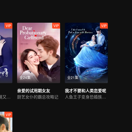
VIP
VIP
VIP
全24集
全21集
亲爱的试用期女友
我才不要和人类恋爱呢
互虐情难断，破镜又重圆
厨艺女仆的霸总攻略记
人鱼王子变身恐婚族上演“真香”恋爱
VIP