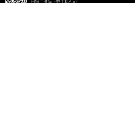
扫描二维码下载手机App！
帮助与反馈
关
意见反馈
加
联
电子
ted.