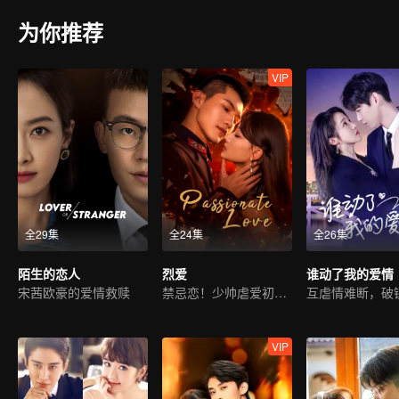
为你推荐
VIP
全29集
全24集
全26集
陌生的恋人
烈爱
谁动了我的爱情
宋茜欧豪的爱情救赎
禁忌恋！少帅虐爱初恋嫂嫂
VIP