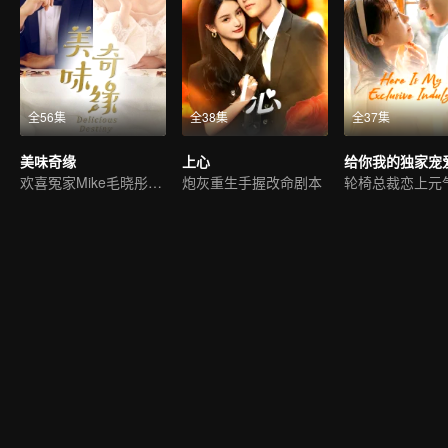
全56集
全38集
全37集
美味奇缘
上心
给你我的独家宠
欢喜冤家Mike毛晓彤的美味爱情
炮灰重生手握改命剧本
轮椅总裁恋上元