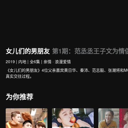
女儿们的男朋友
第1期：范丞丞王子文为情
2019
|
内地
|
全6集
|
亲情 · 浪漫爱情
《女儿们的男朋友》4位父亲嘉宾黄日华、秦沛、范志毅、张潮将和
真实交往过程。
为你推荐