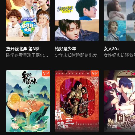
放开我北鼻 第3季
恰好是少年
女人30+
陈学冬黄景瑜王嘉尔暖萌带娃
少年未知冒险即刻出发
女性纪实访谈节
VIP
VIP
全46集
全12集