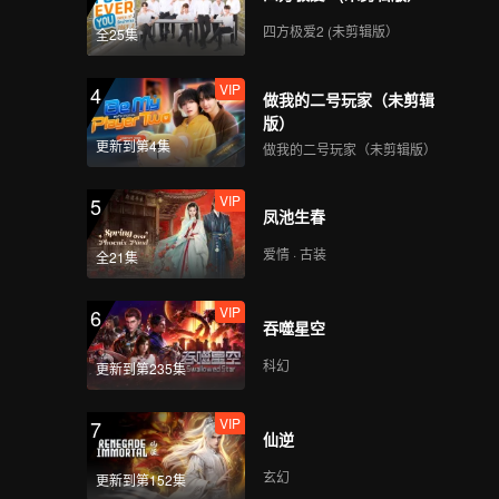
四方极爱2 (未剪辑版）
全25集
VIP
4
做我的二号玩家（未剪辑
版）
更新到第4集
做我的二号玩家（未剪辑版）
VIP
5
凤池生春
爱情 · 古装
全21集
VIP
6
吞噬星空
科幻
更新到第235集
VIP
7
仙逆
玄幻
更新到第152集