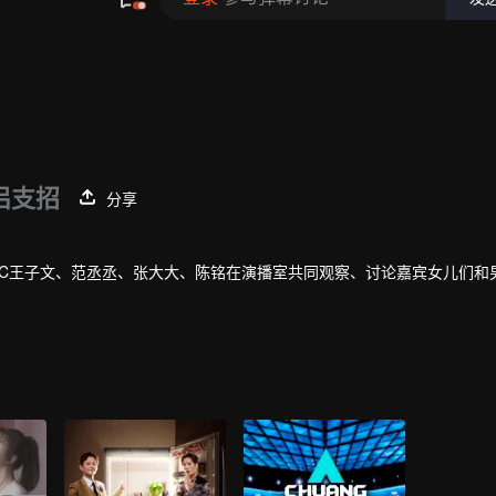
侣支招
分享
MC王子文、范丞丞、张大大、陈铭在演播室共同观察、讨论嘉宾女儿们和