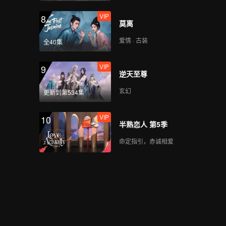
VIP
8
莫离
爱情 · 古装
全40集
VIP
9
逆天至尊
玄幻
更新到第534集
VIP
10
半熟恋人 第5季
命定指引，赤诚相爱