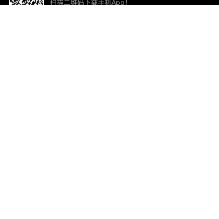
扫描二维码下载手机App！
帮助与反馈
关
意见反馈
加
联
电子
ted.