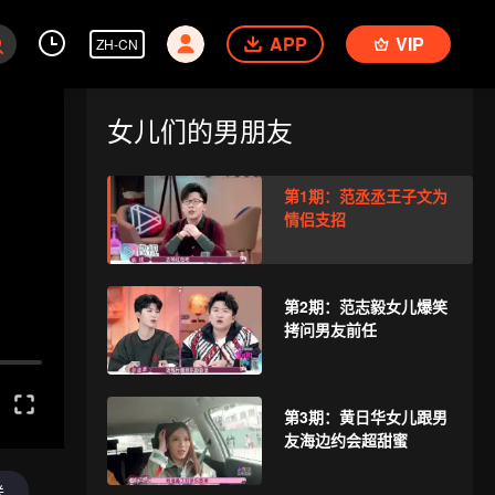
APP
VIP
ZH-CN
女儿们的男朋友
第1期：范丞丞王子文为
情侣支招
第2期：范志毅女儿爆笑
拷问男友前任
第3期：黄日华女儿跟男
友海边约会超甜蜜