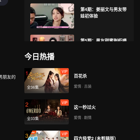
第4期：姜丽文与男友带
娃初体验
第5期：男友甜蜜剥虾喂
黄芷晴，王子文吐槽“剥
虾论”范丞丞满脸懵
今日热播
VIP
第6期：收官！范斯晶拜
1
百花杀
男朋友的
访男友家老爸却不爽？
陈一天见黄日华超紧张
爱情 · 古装
全36集
VIP
2
这一秒过火
爱情 · 剧情
全33集
VIP
3
四方极爱2 (未剪辑版）