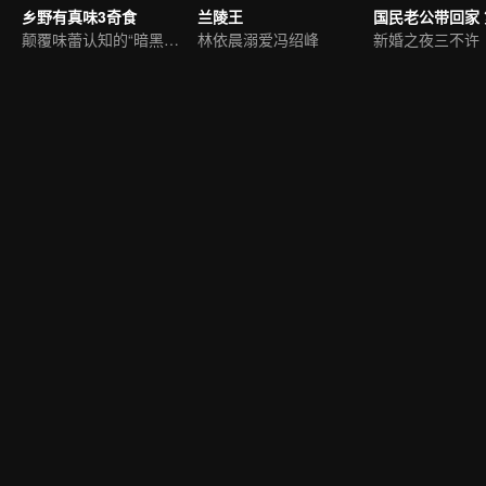
乡野有真味3奇食
兰陵王
国民老公带回家 
颠覆味蕾认知的“暗黑”美食
林依晨溺爱冯绍峰
新婚之夜三不许