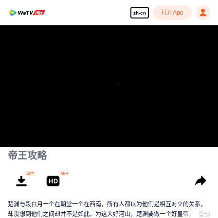
打开App
zh-cn
享受流畅高清剧集
00:00:00
/
00:15:15
帝王攻略
楚渊与段白月一个在朝堂一个在西南，所有人都以为他们是相互对立的关系，
却没想到他们之间却并不是如此。为这大好河山，楚渊要做一个好皇帝，段白
全部