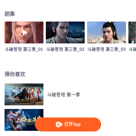
炎，眼看要被月媚杀死，生死存亡之际，幸得一位蒙面斗皇相救。不料蒙面斗
皇一行人也为异火而来。美杜莎女王拒绝古河交换异火的条件，蒙面斗皇戳穿
剧集
女王此刻是能量体，而真正的女王在某处准备吞噬异火，进化为斗宗。蛇人族
攻击冒犯女王的古河等人，萧炎也在混战中感知到异火行踪，潜入女王所在的
地心岛。
斗破苍穹 第三季_01
斗破苍穹 第三季_02
斗破苍穹 第三季_03
斗破
猜你喜欢
斗破苍穹 第一季
斗破苍穹 第二季
打开App