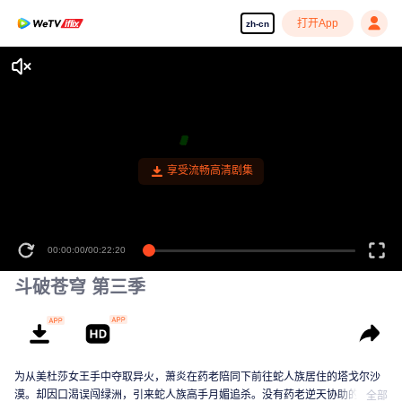
打开App
zh-cn
00:00:00
/
00:22:20
斗破苍穹 第三季
为从美杜莎女王手中夺取异火，萧炎在药老陪同下前往蛇人族居住的塔戈尔沙
漠。却因口渴误闯绿洲，引来蛇人族高手月媚追杀。没有药老逆天协助的萧
全部