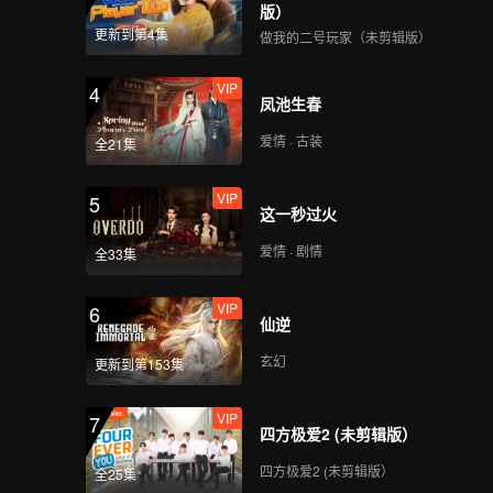
决定，他
版）
决定逆
更新到第4集
做我的二号玩家（未剪辑版）
VIP
4
凤池生春
爱情 · 古装
全21集
VIP
5
这一秒过火
爱情 · 剧情
全33集
VIP
6
仙逆
玄幻
更新到第153集
VIP
7
四方极爱2 (未剪辑版）
四方极爱2 (未剪辑版）
全25集