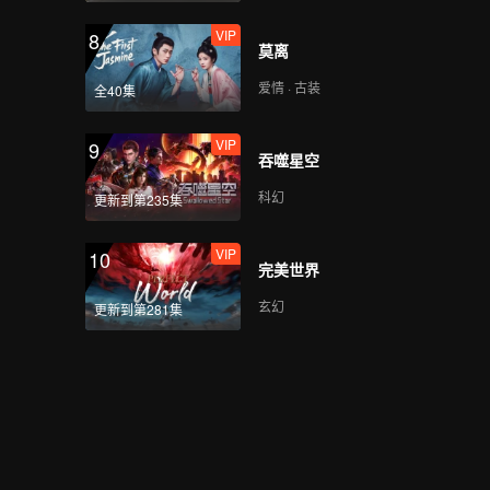
VIP
8
莫离
爱情 · 古装
全40集
VIP
9
吞噬星空
科幻
更新到第235集
VIP
10
完美世界
玄幻
更新到第281集