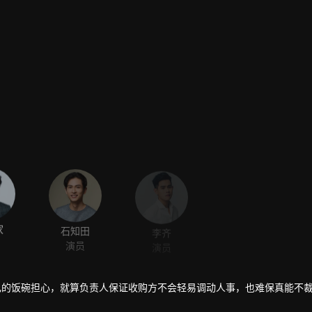
家
石知田
李齐
罗德弘
演员
演员
演员
己的饭碗担心，就算负责人保证收购方不会轻易调动人事，也难保真能不
”的周家大刀王?