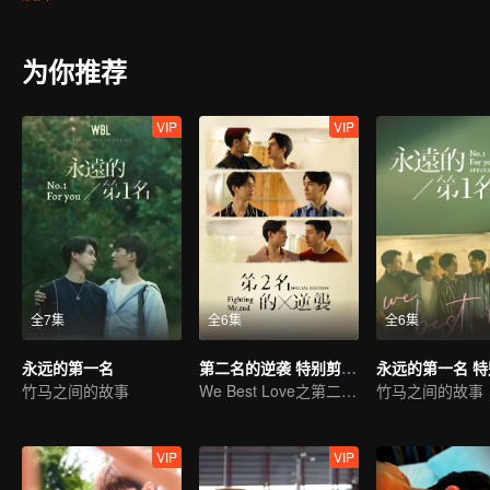
周书逸愤恨地瞪着眼前一派轻松自在的高仕德，五年的时间，足够让
若无心我便休，从此青山只认白云俦！没想到五年之后狭路相逢，高
袭，他或许学业赢不了他，但工作上，他会让他知道什么叫做收购方
为你推荐
VIP
VIP
全7集
全6集
全6集
永远的第一名
第二名的逆袭 特别剪辑版
竹马之间的故事
We Best Love之第二名的逆袭
竹马之间的故事
VIP
VIP