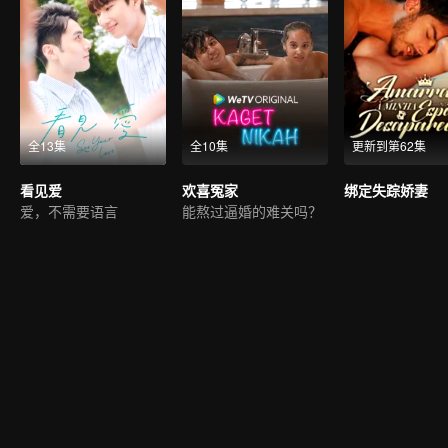
全13集
全10集
更新到第62集
看见爱
欢喜冤家
绑定失踪娇妻
爱，不需要语言
能熬过逼婚的难关吗？