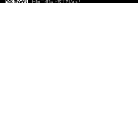
扫描二维码下载手机App！
帮助与反馈
关
意见反馈
加
联
电子
ted.