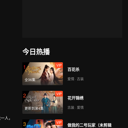
今日热播
VIP
1
百花杀
爱情 · 古装
全36集
VIP
2
花开锦绣
古装 · 爱情
更新到第4集
裁一人，
VIP
3
做我的二号玩家（未剪辑