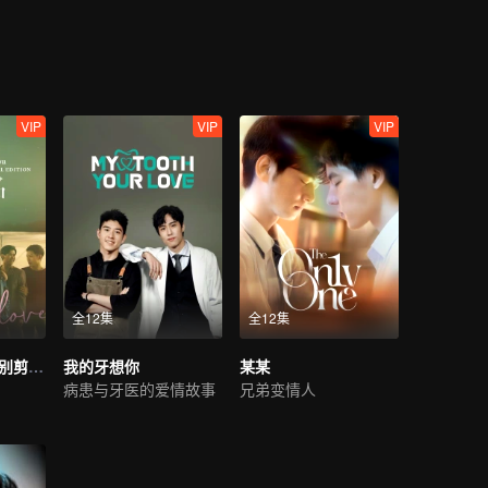
两个男孩成长为男人，也足够周书逸认清年少轻狂的感情？不服输的他也
仕德是自家收购的科技公司代表。被某个没良心混蛋恶意遗弃的万年老二
的骄傲！
VIP
VIP
VIP
全12集
全12集
永远的第一名 特别剪辑版
我的牙想你
某某
病患与牙医的爱情故事
兄弟变情人