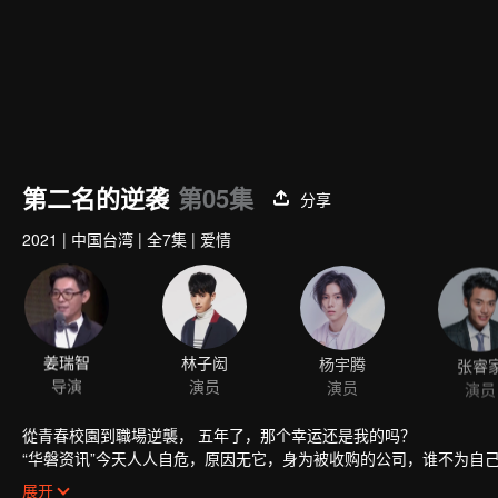
第二名的逆袭
第05集
分享
2021
|
中国台湾
|
全7集
|
爱情
姜瑞智
林子闳
杨宇腾
张睿
导演
演员
演员
演员
從青春校園到職場逆襲， 五年了，那个幸运还是我的吗？
“华磐资讯”今天人人自危，原因无它，身为被收购的公司，谁不为自
尤其听说对方派来负责整合的经理是传说中“砍人不见血、杀人不手软
展开