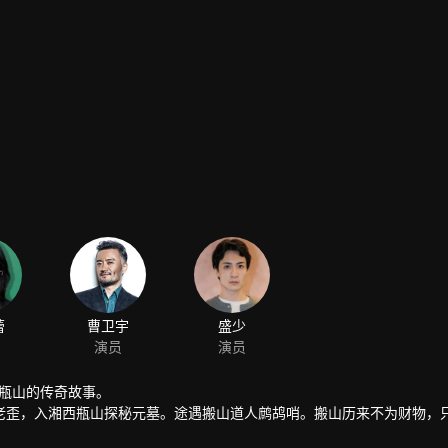
蕾
曹卫宇
盛少
演员
演员
西瓶山的传奇故事。
老歪，入湘西瓶山探秘元墓。途遇搬山道人鹧鸪哨。搬山历来不为财物，
山、卸岭两大派在此结盟。