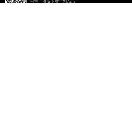
扫描二维码下载手机App！
帮助与反馈
关
意见反馈
加
联
电子
ted.