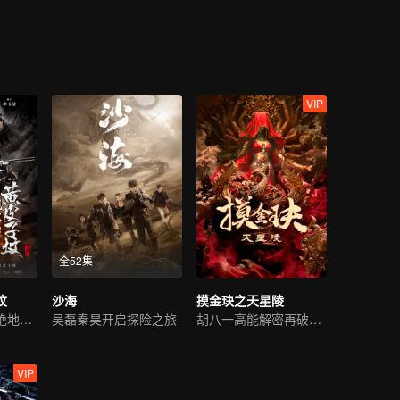
VIP
全52集
坟
沙海
摸金玦之天星陵
阮经天携探险团绝地求生
吴磊秦昊开启探险之旅
胡八一高能解密再破险关
VIP