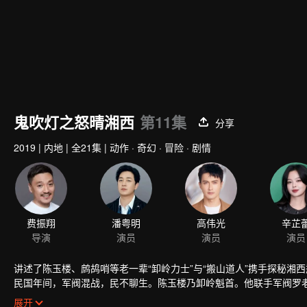
鬼吹灯之怒晴湘西
第11集
分享
2019
|
内地
|
全21集
|
动作 · 奇幻 · 冒险 · 剧情
费振翔
潘粤明
高伟光
辛芷
导演
演员
演员
演员
讲述了陈玉楼、鹧鸪哨等老一辈“卸岭力士”与“搬山道人”携手探秘湘
民国年间，军阀混战，民不聊生。陈玉楼乃卸岭魁首。他联手军阀罗
解除族人诅咒的雮尘珠。为了进入这座从未被人染指的元朝大墓，搬
展开