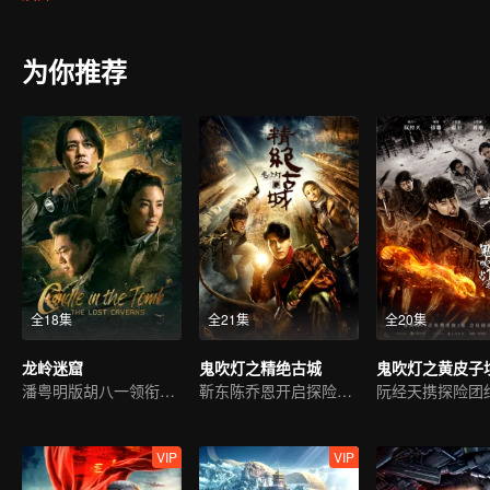
为你推荐
全18集
全21集
全20集
龙岭迷窟
鬼吹灯之精绝古城
鬼吹灯之黄皮子
潘粤明版胡八一领衔新冒险
靳东陈乔恩开启探险之旅
VIP
VIP