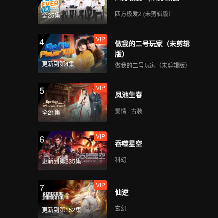
四方极爱2 (未剪辑版）
全25集
VIP
4
做我的二号玩家（未剪辑
版）
更新到第4集
做我的二号玩家（未剪辑版）
VIP
5
凤池生春
爱情 · 古装
全21集
VIP
6
吞噬星空
科幻
更新到第235集
VIP
7
仙逆
玄幻
更新到第152集