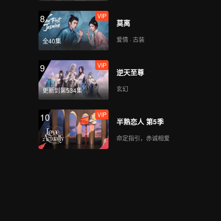
VIP
8
莫离
爱情 · 古装
全40集
VIP
9
逆天至尊
玄幻
更新到第534集
VIP
10
半熟恋人 第5季
命定指引，赤诚相爱