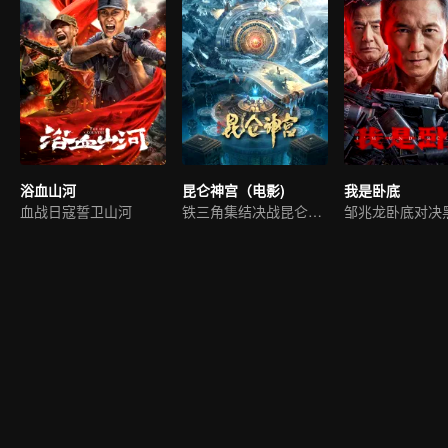
浴血山河
昆仑神宫（电影)
我是卧底
血战日寇誓卫山河
铁三角集结决战昆仑秘境
邹兆龙卧底对决