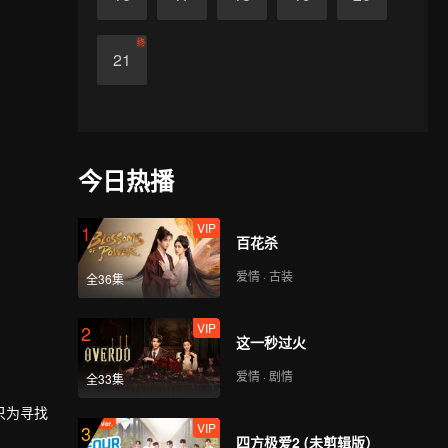
终
21
今日热播
VIP
1
百花杀
爱情 · 古装
全36集
VIP
2
这一秒过火
爱情 · 剧情
全33集
只为寻找
VIP
3
四方极爱2 (未剪辑版）