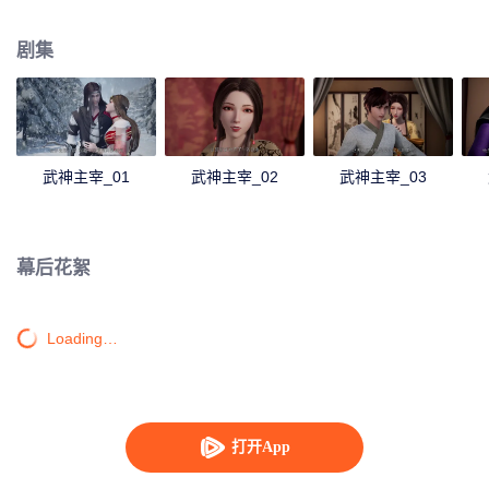
僻之地，一位同名少年意外继承了秦尘的意志。作为大齐国军神定武王的爱
孙，却因生父来历成迷，母子二人在定武王府中受尽冷遇，相依为命。 为了重
剧集
写往日的强者神话，也为了守护自己所爱的一切，秦尘毅然决然扛起维护天下
五国的大任，再度踏上武道之路。
武神主宰_01
武神主宰_02
武神主宰_03
幕后花絮
Loading…
打开App