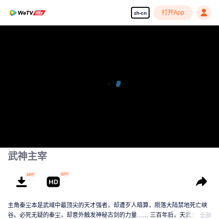
打开App
zh-cn
武神主宰
主角秦尘本是武域中最顶尖的天才强者，却遭歹人暗算，陨落大陆禁地死亡峡
谷。必死无疑的秦尘，却意外触发神秘古剑的力量…… 三百年后，天武大陆偏
全部