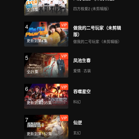
四方极爱2 (未剪辑版）
全25集
VIP
4
做我的二号玩家（未剪辑
版）
更新到第4集
做我的二号玩家（未剪辑版）
VIP
5
凤池生春
爱情 · 古装
全21集
VIP
6
吞噬星空
科幻
更新到第235集
VIP
7
仙逆
玄幻
更新到第152集