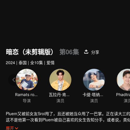
暗恋（未剪辑版）
第06集
分享
2024
|
泰国
|
全10集
|
爱情
Ramats roungpratoom
瓦拉丹·肯蒙达
卡缇·塔纳瓦特·苏克弗恩仸
导演
演员
演员
Pluem又被前女友Sroi甩了，且还被她当众甩了一巴掌。正在读大三的 
这不是他第一次看到Pluem被自己喜欢的女生告知分手，或者说，类
种不良关系中，他却没有权利插手......
展开