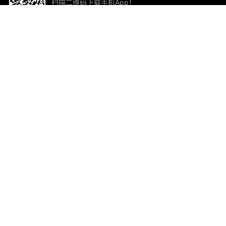
扫描二维码下载手机App！
帮助与反馈
关
意见反馈
加
联
电子
ted.