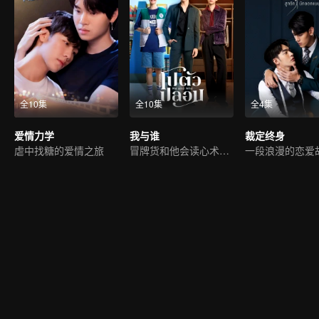
全10集
全10集
全4集
爱情力学
我与谁
裁定终身
虐中找糖的爱情之旅
冒牌货和他会读心术的未婚夫
一段浪漫的恋爱