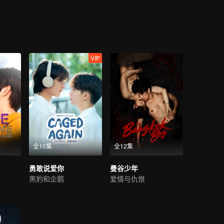
VIP
全10集
全12集
勇敢说爱你
曼谷少年
黑豹和企鹅
爱情与仇恨