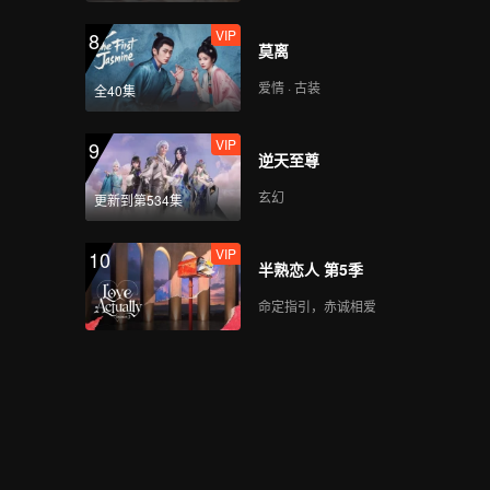
VIP
8
莫离
爱情 · 古装
全40集
VIP
9
逆天至尊
玄幻
更新到第534集
VIP
10
半熟恋人 第5季
命定指引，赤诚相爱