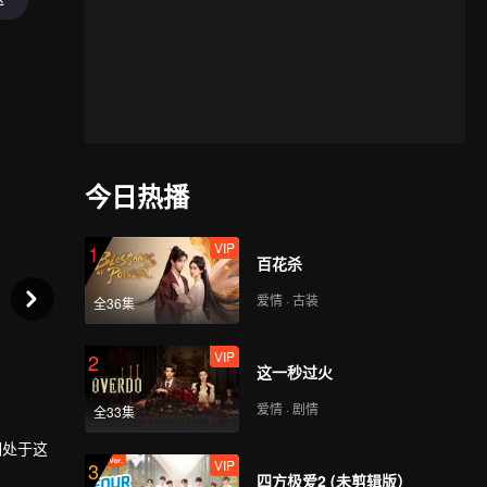
今日热播
VIP
1
百花杀
爱情 · 古装
全36集
VIP
2
这一秒过火
爱情 · 剧情
全33集
期处于这
VIP
3
四方极爱2 (未剪辑版）