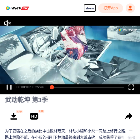
打开App
zh-cn
00:00:00
/
00:25:44
武动乾坤 第3季
为了变强在之后的族比中击败林琅天，林动小貂和小炎一同踏上修行之路，一
路上惊险不断。在小貂的指引下林动最终来到大荒古碑，成功获得了吞噬祖符
全部