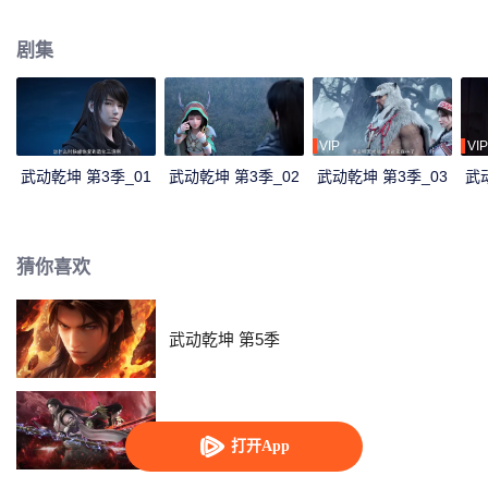
的线索，并且在林琅天和众多强者的角逐下成功获得造化武学，大荒囚天指！
剧集
VIP
VIP
武动乾坤 第3季_01
武动乾坤 第3季_02
武动乾坤 第3季_03
武
猜你喜欢
武动乾坤 第5季
武动乾坤 第4季
打开App