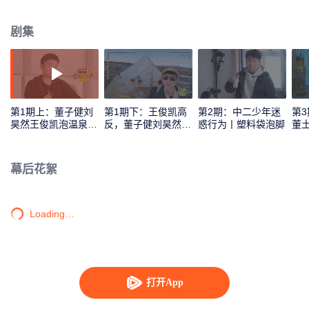
途中所见所感的描绘，唤起用户对旅行的向往， 怀念重拾少年之心。
剧集
第1期上：董子健刘
第1期下：王俊凯高
第2期：中二少年迷
第
昊然王俊凯泡温泉
反，董子健刘昊然粗
惑行为丨塑料袋泡脚
董
+飙歌(海外版)
暴卸妆(海外版)
宫
幕后花絮
Loading…
打开App