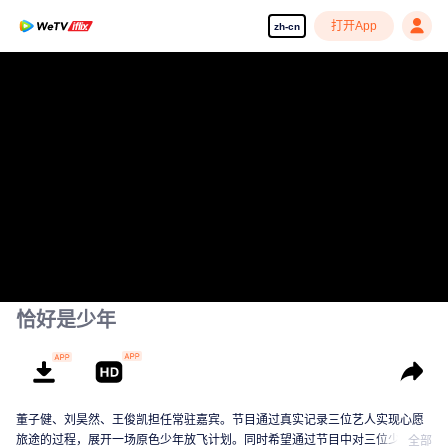
打开App
zh-cn
恰好是少年
董子健、刘昊然、王俊凯担任常驻嘉宾。节目通过真实记录三位艺人实现心愿
旅途的过程，展开一场原色少年放飞计划。同时希望通过节目中对三位少年旅
全部