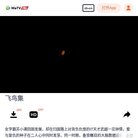
打开App
zh-cn
飞鸟集
女学霸苏小满回国发展，却在归国路上对背负仇恨的IT天才武越一见钟情，爱
与复仇的种子在二人心中同时发芽。同一时期，备受瞩目的大脑数据迎来了新
全部