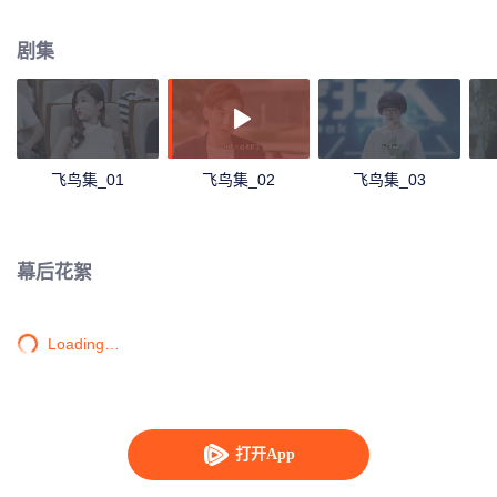
一季的招聘，苏小满误打误撞参加了真人秀《极客狂人》，并下定决心要自主
研发一款 APP，武越也如愿进入大脑数据，与苏小满、富二代林 少霆、技术宅
剧集
男张江等人成为同事。而拥有“傲人外貌”的老员工柴晴，却在工作和爱情中屡不
得志，开始暗中算计苏小满。几个年轻人之间的关系因为爱与被爱、信任与欺
骗，开始发生微妙变化。 背负仇恨、面对诱惑、遭遇背叛……留学生活中热血
满怀的他们，将如何适应国内社会生活的“丛林法则”？又将如何延续友谊的纯粹
和爱情的忠贞？世界以痛吻我，我能否报之以歌？
飞鸟集_01
飞鸟集_02
飞鸟集_03
幕后花絮
Loading…
打开App