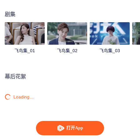
一季的招聘，苏小满误打误撞参加了真人秀《极客狂人》，并下定决心要自主
研发一款 APP，武越也如愿进入大脑数据，与苏小满、富二代林 少霆、技术宅
剧集
男张江等人成为同事。而拥有“傲人外貌”的老员工柴晴，却在工作和爱情中屡不
得志，开始暗中算计苏小满。几个年轻人之间的关系因为爱与被爱、信任与欺
骗，开始发生微妙变化。 背负仇恨、面对诱惑、遭遇背叛……留学生活中热血
满怀的他们，将如何适应国内社会生活的“丛林法则”？又将如何延续友谊的纯粹
和爱情的忠贞？世界以痛吻我，我能否报之以歌？
飞鸟集_01
飞鸟集_02
飞鸟集_03
幕后花絮
Loading…
打开App