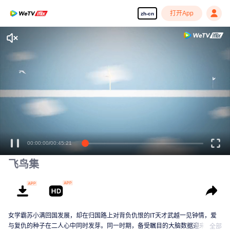
打开App
zh-cn
00:00:00
/
00:45:21
飞鸟集
女学霸苏小满回国发展，却在归国路上对背负仇恨的IT天才武越一见钟情，爱
与复仇的种子在二人心中同时发芽。同一时期，备受瞩目的大脑数据迎来了新
全部