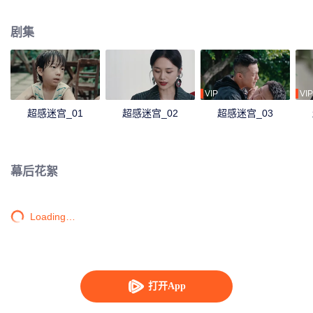
之发觉诸案的幕后黑手庄明诚竟是“已死”的故人之子，“弟弟”陆染。徐靖之将计
就计，一边凭借领导战友的信任打入犯罪集团内部，一边接近庄明诚，阻止他
剧集
泥足深陷。殊途兄弟借案交锋，两人终将作出各自的抉择。
VIP
VIP
超感迷宫_01
超感迷宫_02
超感迷宫_03
幕后花絮
Loading…
打开App