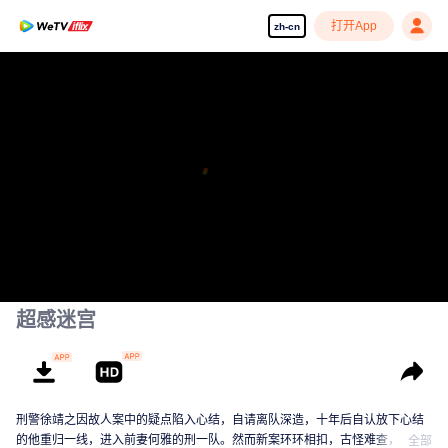
打开App
zh-cn
超感迷宫
刑警徐靖之因故人案中的疑点陷入心结，自请离队深造，十年后自认放下心结
的他重归一线，进入前妻何雅的刑一队。然而新案环环相扣，古怪难查，徐靖
全部