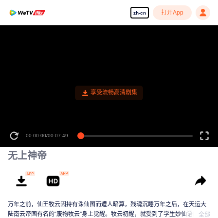
打开App
zh-cn
享受流畅高清剧集
00:00:00
/
00:07:49
无上神帝
万年之前，仙王牧云因持有诛仙图而遭人暗算，残魂沉睡万年之后，在天运大
陆南云帝国有名的“废物牧云”身上觉醒。牧云初醒，就受到了学生妙仙语的刻意
全部