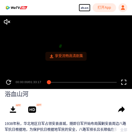
打开App
zh-cn
享受流畅高清剧集
00:00:00
/
01:33:17
浴血山河
1938年秋，华北地区日军占领安县县城，随即日军开始布局围剿安县周边八路
军抗日根据地，为保护抗日根据地军民的安全，八路军排长吕长顺临危受命带
全部