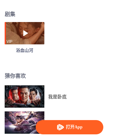
领战士以及残存的国民党队伍以简陋的武器在装备精良的日军面前展开最残酷
的血战……
剧集
VIP
浴血山河
猜你喜欢
我是卧底
梦魔灵蛇录
打开App