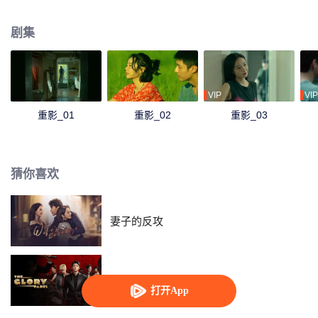
男友抛尸大海，尸骨无存。 这是一起人证、物证俱全，凶手甚至已经交代犯罪
事实的案件，可消失无踪的尸体让主管刑警刘望惴惴不安。 “秦虹真的死了
剧集
吗？”
VIP
VIP
重影_01
重影_02
重影_03
猜你喜欢
妻子的反攻
繁华落尽
打开App