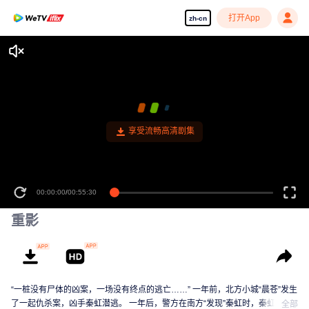
打开App
zh-cn
享受流畅高清剧集
00:00:00
/
00:55:30
重影
“一桩没有尸体的凶案，一场没有终点的逃亡……” 一年前，北方小城“晨苍”发生
了一起仇杀案，凶手秦虹潜逃。 一年后，警方在南方“发现”秦虹时，秦虹已被
全部